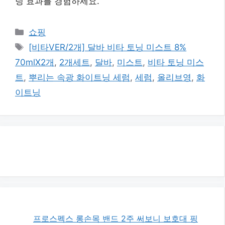
닝 효과를 경험하세요.
카
쇼핑
테
태
[비타VER/2개] 달바 비타 토닝 미스트 8%
고
그
70mlX2개
,
2개세트
,
달바
,
미스트
,
비타 토닝 미스
리
트
,
뿌리는 속광 화이트닝 세럼
,
세럼
,
올리브영
,
화
이트닝
프로스펙스 롱손목 밴드 2주 써보니 보호대 핑