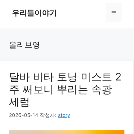
컨
텐
우리들이야기
메
츠
로
뉴
건
너
올리브영
뛰
기
달바 비타 토닝 미스트 2
주 써보니 뿌리는 속광
세럼
2026-05-14
작성자:
story