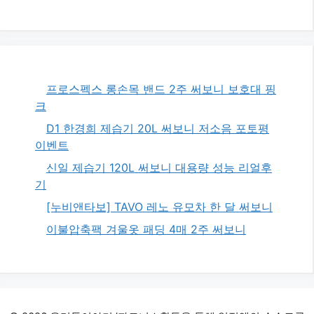
프로스펙스 롱손목 밴드 2주 써보니 보호대 핑
크
D1 한경희 제습기 20L 써보니 저소음 포토평
이벤트
신일 제습기 120L 써보니 대용량 성능 리얼후
기
[누비앤타보] TAVO 레노 유모차 한 달 써보니
이불압축팩 겨울옷 패딩 4매 2주 써보니