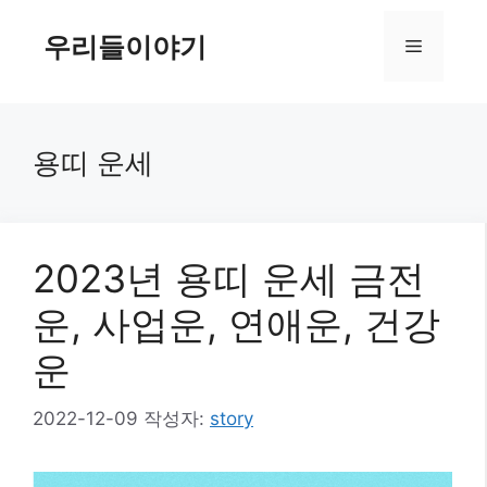
컨
텐
우리들이야기
메
츠
로
뉴
건
너
용띠 운세
뛰
기
2023년 용띠 운세 금전
운, 사업운, 연애운, 건강
운
2022-12-09
작성자:
story