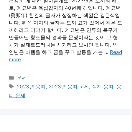
건강운 에 대해 알아볼게요. 2023년은 토끼의 해
로, 계묘년은 육십갑자의 40번째 해입니다. 계묘년
(癸卯年) 천간의 글자가 상징하는 색깔은 검은색입
니다. 뒤쪽 지지의 글자는 토끼 묘가 있어서 검은 토
끼해라고 이야기 합니다. 계묘년은 인류의 욕구가
만들어낸 창조물의 결과물 문명이라는 것이 그 형
체가 실제로드러나는 시기라고 보시면 됩니다. 임
인년은 바램을 하고 꿈을 꾸고 발동을 거는 …
Read
more
카
운세
테
태
2023년 용띠
,
2023년 용띠 운세
,
삼재 용띠
,
용
고
그
띠 운세
리