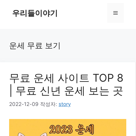
컨
텐
우리들이야기
메
츠
로
뉴
건
너
운세 무료 보기
뛰
기
무료 운세 사이트 TOP 8
| 무료 신년 운세 보는 곳
2022-12-09
작성자:
story