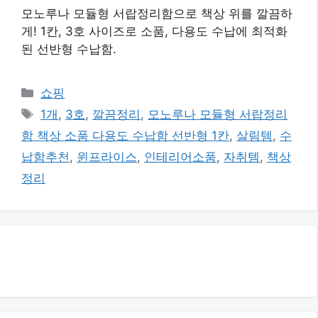
모노루나 모듈형 서랍정리함으로 책상 위를 깔끔하
게! 1칸, 3호 사이즈로 소품, 다용도 수납에 최적화
된 선반형 수납함.
카
쇼핑
테
태
1개
,
3호
,
깔끔정리
,
모노루나 모듈형 서랍정리
고
그
함 책상 소품 다용도 수납함 선반형 1칸
,
살림템
,
수
리
납함추천
,
윈프라이스
,
인테리어소품
,
자취템
,
책상
정리