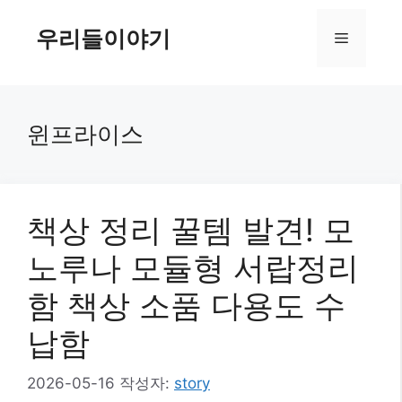
컨
텐
우리들이야기
메
츠
로
뉴
건
너
윈프라이스
뛰
기
책상 정리 꿀템 발견! 모
노루나 모듈형 서랍정리
함 책상 소품 다용도 수
납함
2026-05-16
작성자:
story