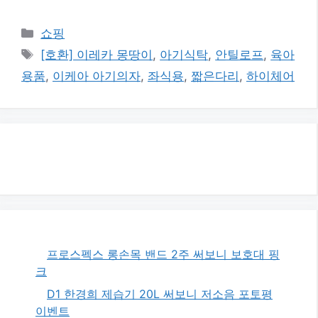
카
쇼핑
테
태
[호환] 이레카 몽땅이
,
아기식탁
,
안틸로프
,
육아
고
그
용품
,
이케아 아기의자
,
좌식용
,
짧은다리
,
하이체어
리
프로스펙스 롱손목 밴드 2주 써보니 보호대 핑
크
D1 한경희 제습기 20L 써보니 저소음 포토평
이벤트