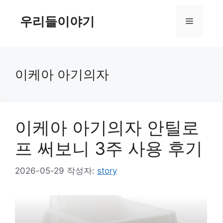
컨
텐
우리들이야기
메
츠
로
뉴
건
너
이케아 아기의자
뛰
기
이케아 아기의자 안틸로
프 써보니 3주 사용 후기
2026-05-29
작성자:
story