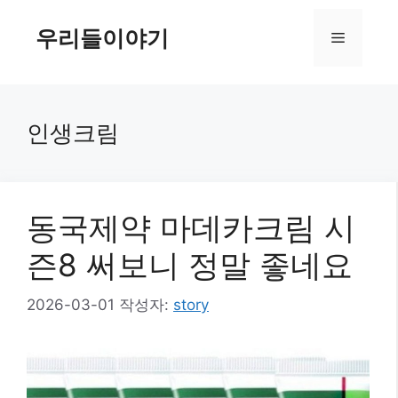
컨
텐
우리들이야기
메
츠
로
뉴
건
너
인생크림
뛰
기
동국제약 마데카크림 시
즌8 써보니 정말 좋네요
2026-03-01
작성자:
story