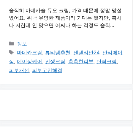
솔직히 마데카솔 듀오 크림, 가격 때문에 정말 망설
였어요. 워낙 유명한 제품이라 기대는 됐지만, 혹시
나 저한테 안 맞으면 어쩌나 하는 걱정도 솔직…
카
정보
테
태
마데카크림
,
뷰티템추천
,
센텔리안24
,
안티에이
고
그
징
,
에이징케어
,
인생크림
,
촉촉한피부
,
탄력크림
,
리
피부개선
,
피부고민해결