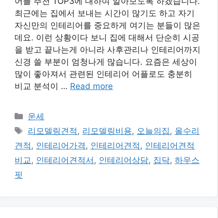
어플 추천 TOP3에 대하여 알아보도록 하겠습니다.
최근에는 집에서 보내는 시간이 많기도 하고 자기
자신만의 인테리어를 중요하게 여기는 분들이 많은
데요. 이런 상황이다 보니 집에 대해서 단순히 시공
을 받고 끝나는게 아니라 사후관리나 인테리어까지
신경 쓸 부분이 엄청나게 많습니다. 요즘은 세상이
많이 좋아져서 관련된 인테리어 어플로도 충분히
비교 분석이 …
Read more
카
운세
테
태
리모델링견적
,
리모델링비용
,
오늘의집
,
올수리
고
그
견적
,
인테리어가격
,
인테리어견적
,
인테리어견적
리
비교
,
인테리어견적서
,
인테리어상담
,
집닥
,
하우스
핏