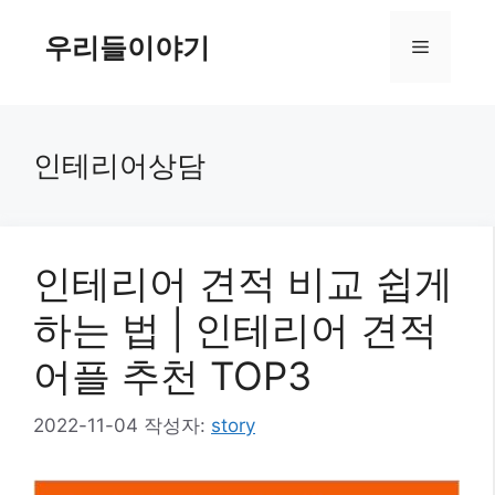
컨
텐
우리들이야기
메
츠
로
뉴
건
너
인테리어상담
뛰
기
인테리어 견적 비교 쉽게
하는 법 | 인테리어 견적
어플 추천 TOP3
2022-11-04
작성자:
story