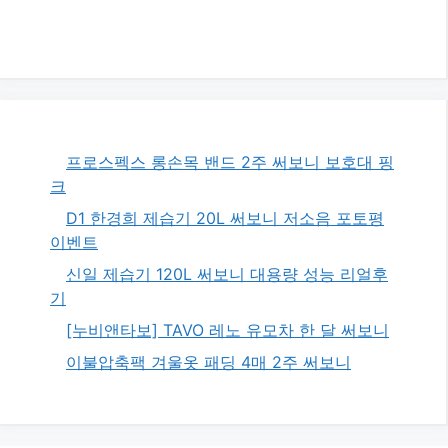
프로스펙스 롱손목 밴드 2주 써보니 보호대 핑
크
D1 한경희 제습기 20L 써보니 저소음 포토평
이벤트
신일 제습기 120L 써보니 대용량 성능 리얼후
기
[누비앤타보] TAVO 레노 유모차 한 달 써보니
이불압축팩 겨울옷 패딩 4매 2주 써보니