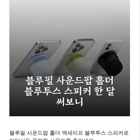
블루필 사운드팝 홀더 맥세이프 블루투스 스피커로