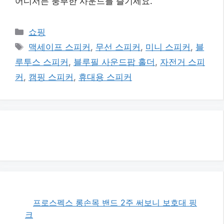
어디서든 풍부한 사운드를 즐기세요.
카
쇼핑
테
태
맥세이프 스피커
,
무선 스피커
,
미니 스피커
,
블
고
그
루투스 스피커
,
블루필 사운드팝 홀더
,
자전거 스피
리
커
,
캠핑 스피커
,
휴대용 스피커
프로스펙스 롱손목 밴드 2주 써보니 보호대 핑
크