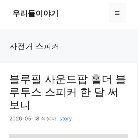
컨
텐
우리들이야기
메
츠
로
뉴
건
너
자전거 스피커
뛰
기
블루필 사운드팝 홀더 블
루투스 스피커 한 달 써
보니
2026-05-18
작성자:
story