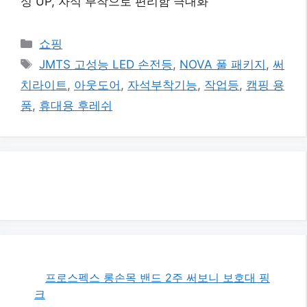
성 UP, 자석 부착으로 편리함 극대화
카
쇼핑
테
태
JMTS 고성능 LED 손전등
,
NOVA 풀 패키지
,
써
고
그
치라이트
,
아웃도어
,
자석부착기능
,
작업등
,
캠핑 용
리
품
,
휴대용 후레쉬
프로스펙스 롱손목 밴드 2주 써보니 보호대 핑
크