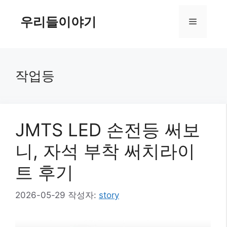
컨
텐
우리들이야기
메
츠
로
뉴
건
너
작업등
뛰
기
JMTS LED 손전등 써보
니, 자석 부착 써치라이
트 후기
2026-05-29
작성자:
story