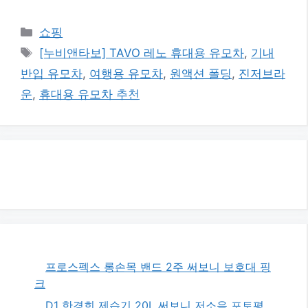
카
쇼핑
테
태
[누비앤타보] TAVO 레노 휴대용 유모차
,
기내
고
그
반입 유모차
,
여행용 유모차
,
원액션 폴딩
,
진저브라
리
운
,
휴대용 유모차 추천
프로스펙스 롱손목 밴드 2주 써보니 보호대 핑
크
D1 한경희 제습기 20L 써보니 저소음 포토평