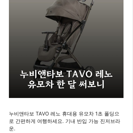
누비앤타보 TAVO 레노 휴대용 유모차 1초 폴딩으
로 간편하게 여행하세요. 기내 반입 가능 진저브라
운.