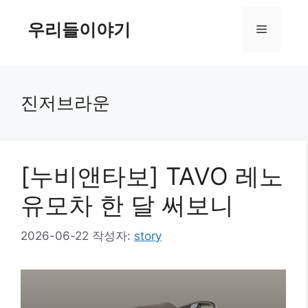
컨
텐
우리들이야기
메
츠
로
뉴
건
너
진저브라운
뛰
기
[누비앤타보] TAVO 레노
유모차 한 달 써보니
2026-06-22
작성자:
story