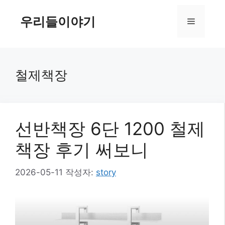
컨
텐
우리들이야기
메
츠
로
뉴
건
너
철제책장
뛰
기
선반책장 6단 1200 철제
책장 후기 써보니
2026-05-11
작성자:
story