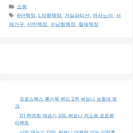
카
쇼핑
테
태
6단책장
,
L자형책장
,
거실파티션
,
까사노이
,
서
고
그
재가구
,
선반책장
,
수납형책장
,
철제책장
리
프로스펙스 롱손목 밴드 2주 써보니 보호대 핑
크
D1 한경희 제습기 20L 써보니 저소음 포토평
이벤트
신일 제습기 120L 써보니 대용량 성능 리얼후