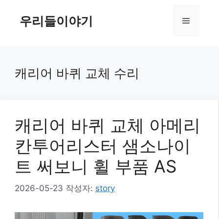
컨
텐
우리들이야기
메
츠
로
뉴
건
너
캐리어 바퀴 교체 수리
뛰
기
캐리어 바퀴 교체 아메리
칸투어리스터 샘소나이
트 써보니 휠 부품 AS
2026-05-23
작성자:
story