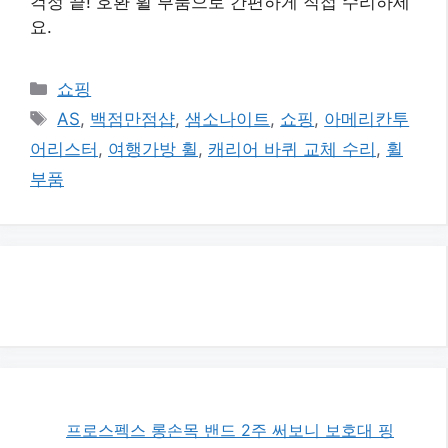
걱정 끝! 호환 휠 부품으로 간편하게 직접 수리하세
요.
카
쇼핑
테
태
AS
,
백점만점샵
,
샘소나이트
,
쇼핑
,
아메리칸투
고
그
어리스터
,
여행가방 휠
,
캐리어 바퀴 교체 수리
,
휠
리
부품
프로스펙스 롱손목 밴드 2주 써보니 보호대 핑