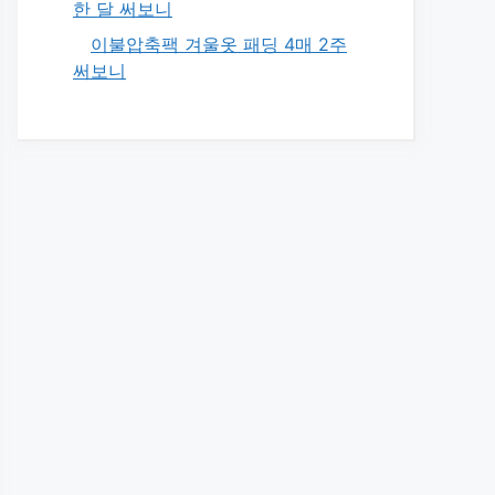
한 달 써보니
이불압축팩 겨울옷 패딩 4매 2주
써보니