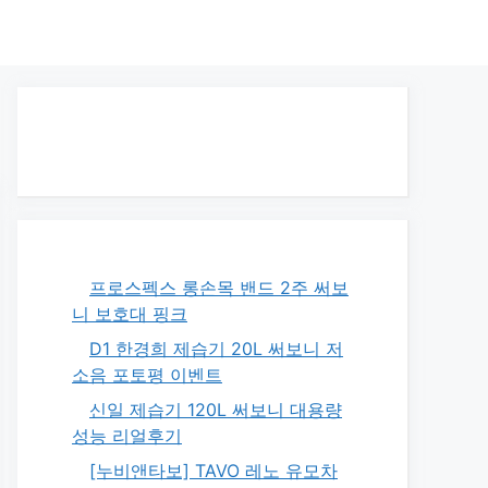
프로스펙스 롱손목 밴드 2주 써보
니 보호대 핑크
D1 한경희 제습기 20L 써보니 저
소음 포토평 이벤트
신일 제습기 120L 써보니 대용량
성능 리얼후기
[누비앤타보] TAVO 레노 유모차