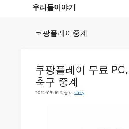
컨
우리들이야기
텐
츠
로
쿠팡플레이중계
건
너
뛰
기
쿠팡플레이 무료 PC,
축구 중계
2021-06-10
작성자:
story