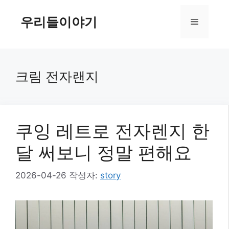
컨
텐
우리들이야기
메
츠
로
뉴
건
너
크림 전자랜지
뛰
기
쿠잉 레트로 전자렌지 한
달 써보니 정말 편해요
2026-04-26
작성자:
story