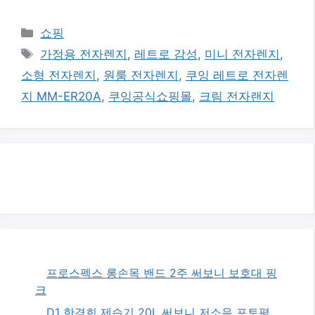
카
쇼핑
테
태
가정용 전자렌지
,
레트로 감성
,
미니 전자렌지
,
고
그
소형 전자렌지
,
원룸 전자렌지
,
쿠잉 레트로 전자렌
리
지 MM-ER20A
,
쿠잉공식쇼핑몰
,
크림 전자랜지
프로스펙스 롱손목 밴드 2주 써보니 보호대 핑
크
D1 한경희 제습기 20L 써보니 저소음 포토평