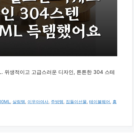
L. 위생적이고 고급스러운 디자인, 튼튼한 304 스테
00ML
,
살림템
,
이우아여사
,
주방템
,
집들이선물
,
테이블웨어
,
홈