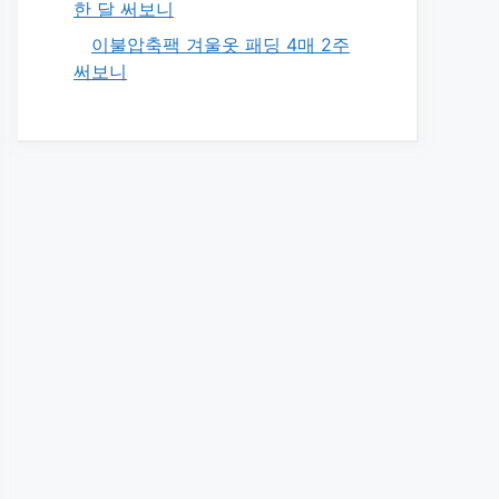
한 달 써보니
이불압축팩 겨울옷 패딩 4매 2주
써보니