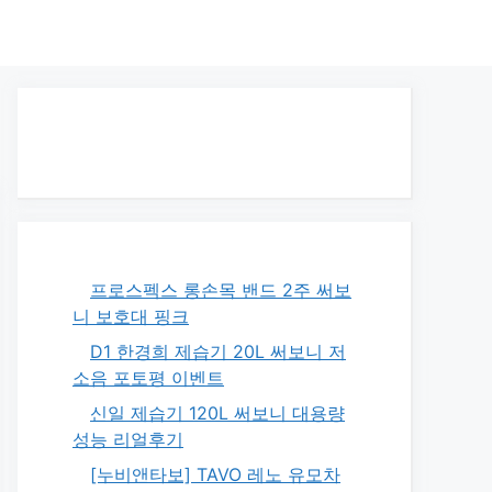
프로스펙스 롱손목 밴드 2주 써보
니 보호대 핑크
D1 한경희 제습기 20L 써보니 저
소음 포토평 이벤트
신일 제습기 120L 써보니 대용량
성능 리얼후기
[누비앤타보] TAVO 레노 유모차