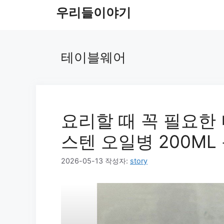
컨
우리들이야기
텐
츠
로
테이블웨어
건
너
뛰
기
요리할 때 꼭 필요한
스텐 오일병 200M
2026-05-13
작성자:
story