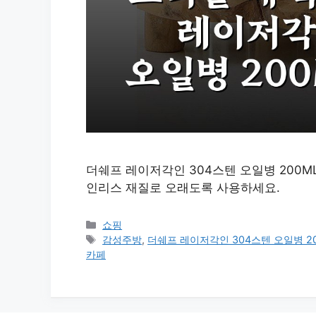
더쉐프 레이저각인 304스텐 오일병 200M
인리스 재질로 오래도록 사용하세요.
카
쇼핑
테
태
감성주방
,
더쉐프 레이저각인 304스텐 오일병 2
고
그
카페
리