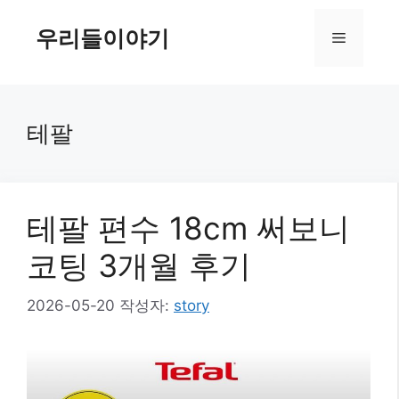
컨
텐
우리들이야기
메
츠
로
뉴
건
너
테팔
뛰
기
테팔 편수 18cm 써보니
코팅 3개월 후기
2026-05-20
작성자:
story