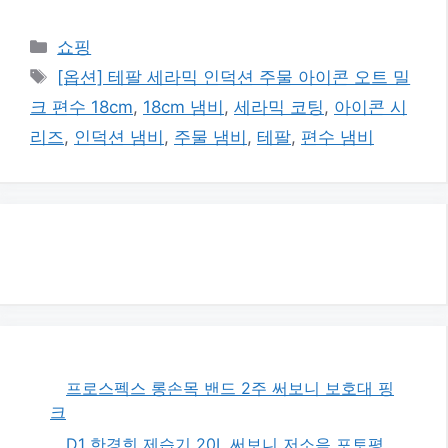
카
쇼핑
테
태
[옵션] 테팔 세라믹 인덕션 주물 아이콘 오트 밀
고
그
크 편수 18cm
,
18cm 냄비
,
세라믹 코팅
,
아이콘 시
리
리즈
,
인덕션 냄비
,
주물 냄비
,
테팔
,
편수 냄비
프로스펙스 롱손목 밴드 2주 써보니 보호대 핑
크
D1 한경희 제습기 20L 써보니 저소음 포토평