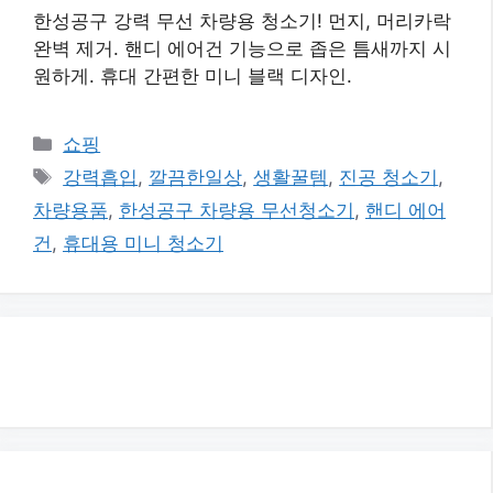
한성공구 강력 무선 차량용 청소기! 먼지, 머리카락
완벽 제거. 핸디 에어건 기능으로 좁은 틈새까지 시
원하게. 휴대 간편한 미니 블랙 디자인.
카
쇼핑
테
태
강력흡입
,
깔끔한일상
,
생활꿀템
,
진공 청소기
,
고
그
차량용품
,
한성공구 차량용 무선청소기
,
핸디 에어
리
건
,
휴대용 미니 청소기