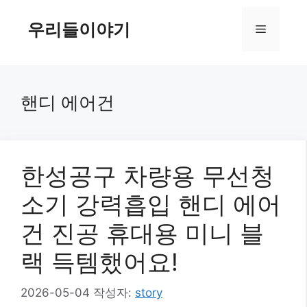
컨
텐
우리들이야기
메
츠
로
뉴
건
너
핸디 에어건
뛰
기
한성공구 차량용 무선청
소기 강력흡입 핸디 에어
건 진공 휴대용 미니 블
랙 득템했어요!
2026-05-04
작성자:
story