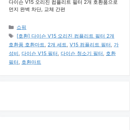
다이슨 V15 오리진 컴플리트 필터 2개 호환품으로
먼지 완벽 차단, 교체 간편
카
쇼핑
테
태
[호환] 다이슨 V15 오리진 컴플리트 필터 2개
고
그
호환품 호환마트
,
2개 세트
,
V15 컴플리트 필터
,
가
리
성비
,
다이슨 V15 필터
,
다이슨 청소기 필터
,
호환
필터
,
호환마트