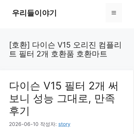
컨
텐
우리들이야기
메
츠
로
뉴
건
너
[호환] 다이슨 V15 오리진 컴플리
뛰
트 필터 2개 호환품 호환마트
기
다이슨 V15 필터 2개 써
보니 성능 그대로, 만족
후기
2026-06-10
작성자:
story