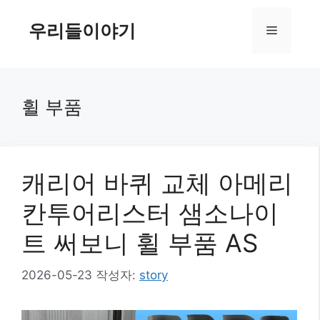
컨
텐
우리들이야기
메
츠
로
뉴
건
너
휠 부품
뛰
기
캐리어 바퀴 교체 아메리
칸투어리스터 샘소나이
트 써보니 휠 부품 AS
2026-05-23
작성자:
story