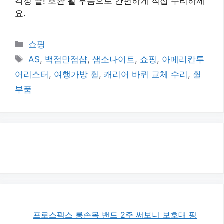
걱정 끝! 호환 휠 부품으로 간편하게 직접 수리하세
요.
카
쇼핑
테
태
AS
,
백점만점샵
,
샘소나이트
,
쇼핑
,
아메리칸투
고
그
어리스터
,
여행가방 휠
,
캐리어 바퀴 교체 수리
,
휠
리
부품
프로스펙스 롱손목 밴드 2주 써보니 보호대 핑