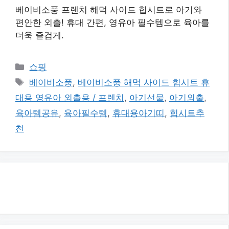
베이비소풍 프렌치 해먹 사이드 힙시트로 아기와
편안한 외출! 휴대 간편, 영유아 필수템으로 육아를
더욱 즐겁게.
카
쇼핑
테
태
베이비소풍
,
베이비소풍 해먹 사이드 힙시트 휴
고
그
대용 영유아 외출용 / 프렌치
,
아기선물
,
아기외출
,
리
육아템공유
,
육아필수템
,
휴대용아기띠
,
힙시트추
천