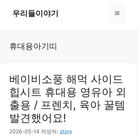
컨
텐
우리들이야기
메
츠
로
뉴
건
너
휴대용아기띠
뛰
기
베이비소풍 해먹 사이드
힙시트 휴대용 영유아 외
출용 / 프렌치, 육아 꿀템
발견했어요!
2026-05-14
작성자:
story