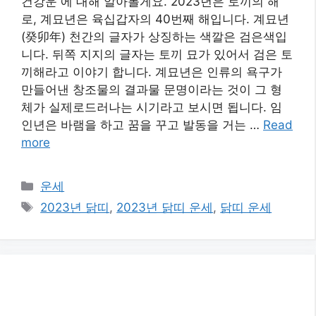
건강운 에 대해 알아볼게요. 2023년은 토끼의 해
로, 계묘년은 육십갑자의 40번째 해입니다. 계묘년
(癸卯年) 천간의 글자가 상징하는 색깔은 검은색입
니다. 뒤쪽 지지의 글자는 토끼 묘가 있어서 검은 토
끼해라고 이야기 합니다. 계묘년은 인류의 욕구가
만들어낸 창조물의 결과물 문명이라는 것이 그 형
체가 실제로드러나는 시기라고 보시면 됩니다. 임
인년은 바램을 하고 꿈을 꾸고 발동을 거는 …
Read
more
카
운세
테
태
2023년 닭띠
,
2023년 닭띠 운세
,
닭띠 운세
고
그
리