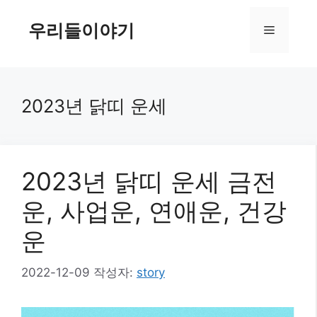
컨
텐
우리들이야기
메
츠
로
뉴
건
너
2023년 닭띠 운세
뛰
기
2023년 닭띠 운세 금전
운, 사업운, 연애운, 건강
운
2022-12-09
작성자:
story