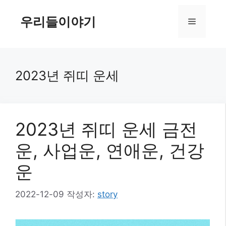
컨
텐
우리들이야기
메
츠
로
뉴
건
너
2023년 쥐띠 운세
뛰
기
2023년 쥐띠 운세 금전
운, 사업운, 연애운, 건강
운
2022-12-09
작성자:
story