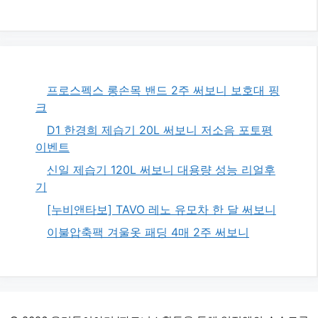
프로스펙스 롱손목 밴드 2주 써보니 보호대 핑
크
D1 한경희 제습기 20L 써보니 저소음 포토평
이벤트
신일 제습기 120L 써보니 대용량 성능 리얼후
기
[누비앤타보] TAVO 레노 유모차 한 달 써보니
이불압축팩 겨울옷 패딩 4매 2주 써보니