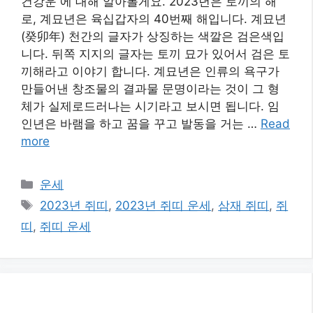
건강운 에 대해 알아볼게요. 2023년은 토끼의 해
로, 계묘년은 육십갑자의 40번째 해입니다. 계묘년
(癸卯年) 천간의 글자가 상징하는 색깔은 검은색입
니다. 뒤쪽 지지의 글자는 토끼 묘가 있어서 검은 토
끼해라고 이야기 합니다. 계묘년은 인류의 욕구가
만들어낸 창조물의 결과물 문명이라는 것이 그 형
체가 실제로드러나는 시기라고 보시면 됩니다. 임
인년은 바램을 하고 꿈을 꾸고 발동을 거는 …
Read
more
카
운세
테
태
2023년 쥐띠
,
2023년 쥐띠 운세
,
삼재 쥐띠
,
쥐
고
그
띠
,
쥐띠 운세
리