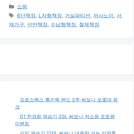
카
쇼핑
테
태
6단책장
,
L자형책장
,
거실파티션
,
까사노이
,
서
고
그
재가구
,
선반책장
,
수납형책장
,
철제책장
리
프로스펙스 롱손목 밴드 2주 써보니 보호대 핑
크
D1 한경희 제습기 20L 써보니 저소음 포토평
이벤트
신일 제습기 120L 써보니 대용량 성능 리얼후