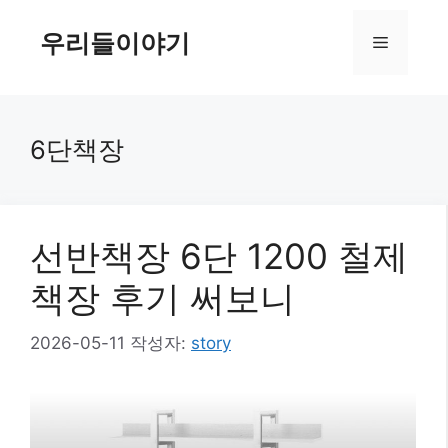
컨
텐
우리들이야기
메
츠
로
뉴
건
너
6단책장
뛰
기
선반책장 6단 1200 철제
책장 후기 써보니
2026-05-11
작성자:
story