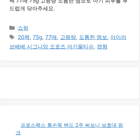
팩 77매 75g 고평량 도톰한 엠보로 아기 피부를 부
드럽게 닦아주세요.
카
쇼핑
테
태
20팩
,
75g
,
77매
,
고평량
,
도톰한 엠보
,
아이러
고
그
브베베 시그니앙 오로즈 아기물티슈
,
캡형
리
프로스펙스 롱손목 밴드 2주 써보니 보호대 핑
크