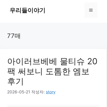
컨
텐
우리들이야기
메
츠
로
뉴
건
너
77매
뛰
기
아이러브베베 물티슈 20
팩 써보니 도톰한 엠보
후기
2026-05-21
작성자:
story