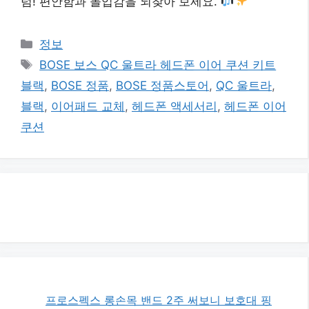
럼! 편안함과 몰입감을 되찾아 보세요.
카
정보
테
태
BOSE 보스 QC 울트라 헤드폰 이어 쿠션 키트
고
그
블랙
,
BOSE 정품
,
BOSE 정품스토어
,
QC 울트라
,
리
블랙
,
이어패드 교체
,
헤드폰 액세서리
,
헤드폰 이어
쿠션
프로스펙스 롱손목 밴드 2주 써보니 보호대 핑