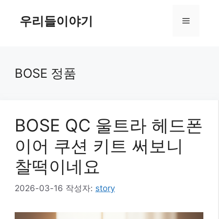
컨
텐
우리들이야기
메
츠
로
뉴
건
너
BOSE 정품
뛰
기
BOSE QC 울트라 헤드폰
이어 쿠션 키트 써보니
찰떡이네요
2026-03-16
작성자:
story