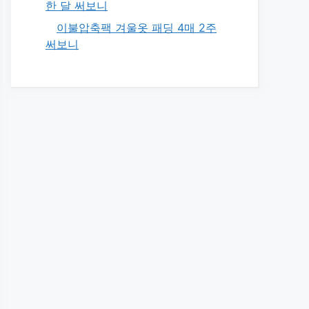
한 달 써보니
이불압축팩 겨울옷 패딩 4매 2주
써보니