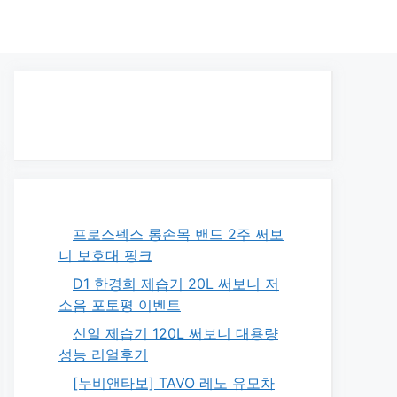
프로스펙스 롱손목 밴드 2주 써보
니 보호대 핑크
D1 한경희 제습기 20L 써보니 저
소음 포토평 이벤트
신일 제습기 120L 써보니 대용량
성능 리얼후기
[누비앤타보] TAVO 레노 유모차