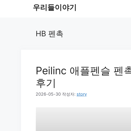
컨
우리들이야기
텐
츠
로
HB 펜촉
건
너
뛰
기
Peilinc 애플펜슬 펜
후기
2026-05-30
작성자:
story