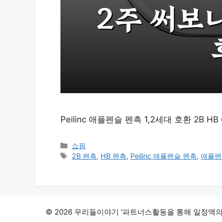
Peilinc 애플펜슬 펜촉 1,2세대 호환 2B
카
쇼핑
테
태
2B 펜촉
,
HB 펜촉
,
Peilinc 애플펜슬 펜촉
,
애플펜
고
그
리
© 2026 우리들이야기 '파트너스활동을 통해 일정액의