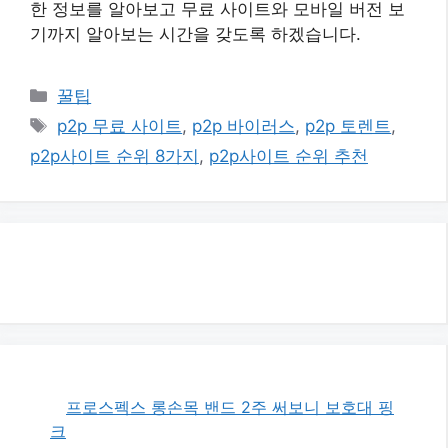
한 정보를 알아보고 무료 사이트와 모바일 버전 보
기까지 알아보는 시간을 갖도록 하겠습니다.
카
꿀팁
테
태
p2p 무료 사이트
,
p2p 바이러스
,
p2p 토렌트
,
고
그
p2p사이트 순위 8가지
,
p2p사이트 순위 추천
리
프로스펙스 롱손목 밴드 2주 써보니 보호대 핑
크