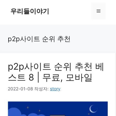
컨
텐
우리들이야기
메
츠
로
뉴
건
너
p2p사이트 순위 추천
뛰
기
p2p사이트 순위 추천 베
스트 8 | 무료, 모바일
2022-01-08
작성자:
story