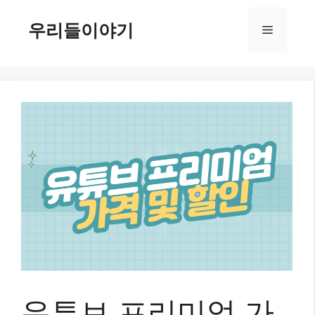
컨
텐
우리들이야기
메
츠
로
뉴
건
너
뛰
기
유튜브 프리미엄 가