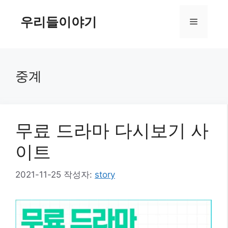
컨
텐
우리들이야기
메
츠
로
뉴
건
너
중계
뛰
기
무료 드라마 다시보기 사
이트
2021-11-25
작성자:
story