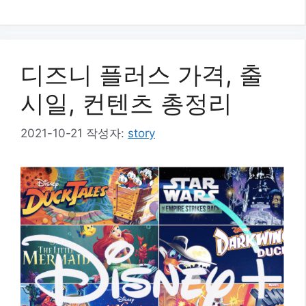
테
고
리
디즈니 플러스 가격, 출
시일, 컨텐츠 총정리
2021-10-21
작성자:
story