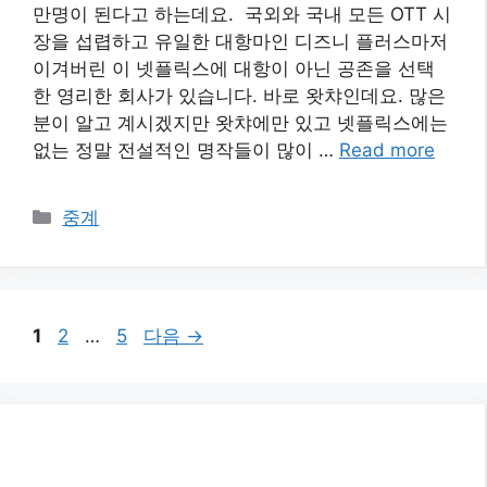
만명이 된다고 하는데요. 국외와 국내 모든 OTT 시
장을 섭렵하고 유일한 대항마인 디즈니 플러스마저
이겨버린 이 넷플릭스에 대항이 아닌 공존을 선택
한 영리한 회사가 있습니다. 바로 왓챠인데요. 많은
분이 알고 계시겠지만 왓챠에만 있고 넷플릭스에는
없는 정말 전설적인 명작들이 많이 …
Read more
카
중계
테
고
리
페
페
페
1
2
…
5
다음
→
이
이
이
지
지
지