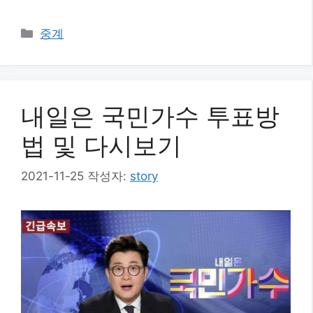
카
중계
테
고
리
내일은 국민가수 투표방
법 및 다시보기
2021-11-25
작성자:
story