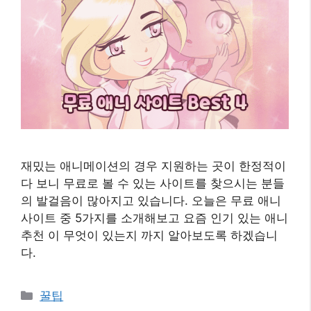
재밌는 애니메이션의 경우 지원하는 곳이 한정적이
다 보니 무료로 볼 수 있는 사이트를 찾으시는 분들
의 발걸음이 많아지고 있습니다. 오늘은 무료 애니
사이트 중 5가지를 소개해보고 요즘 인기 있는 애니
추천 이 무엇이 있는지 까지 알아보도록 하겠습니
다.
카
꿀팁
테