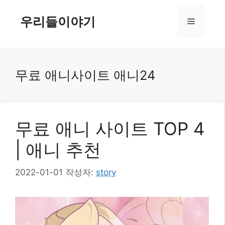
컨
텐
우리들이야기
메
츠
로
뉴
건
너
무료 애니사이트 애니24
뛰
기
무료 애니 사이트 TOP 4
| 애니 추천
2022-01-01
작성자:
story