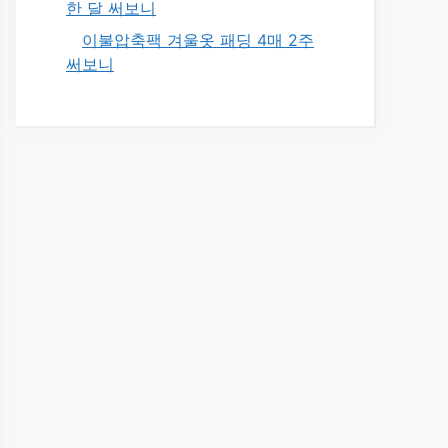
한 달 써보니
이불압축팩 겨울옷 패딩 4매 2주
써보니