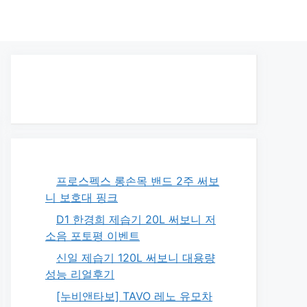
프로스펙스 롱손목 밴드 2주 써보
니 보호대 핑크
D1 한경희 제습기 20L 써보니 저
소음 포토평 이벤트
신일 제습기 120L 써보니 대용량
성능 리얼후기
[누비앤타보] TAVO 레노 유모차