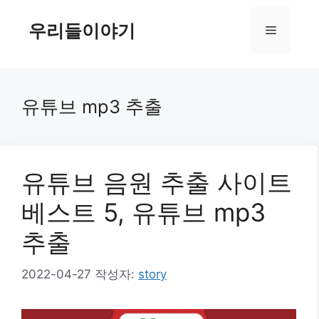
컨
텐
우리들이야기
메
츠
로
뉴
건
너
유튜브 mp3 추출
뛰
기
유튜브 음원 추출 사이트
베스트 5, 유튜브 mp3
추출
2022-04-27
작성자:
story