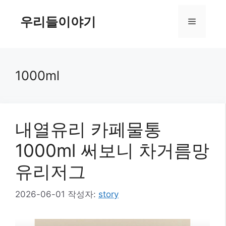
컨
텐
우리들이야기
메
츠
로
뉴
건
너
1000ml
뛰
기
내열유리 카페물통
1000ml 써보니 차거름망
유리저그
2026-06-01
작성자:
story