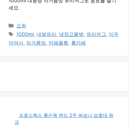
1000ml 대용량 차거름망 유리저그로 음료를 즐기
세요.
카
쇼핑
테
태
1000ml
,
내열유리
,
냉장고물병
,
유리저그
,
이우
고
그
아여사
,
차거름망
,
카페물통
,
홈카페
리
프로스펙스 롱손목 밴드 2주 써보니 보호대 핑
크