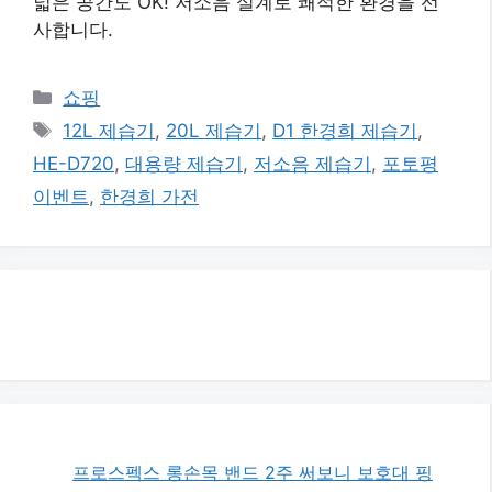
넓은 공간도 OK! 저소음 설계로 쾌적한 환경을 선
사합니다.
카
쇼핑
테
태
12L 제습기
,
20L 제습기
,
D1 한경희 제습기
,
고
그
HE-D720
,
대용량 제습기
,
저소음 제습기
,
포토평
리
이벤트
,
한경희 가전
프로스펙스 롱손목 밴드 2주 써보니 보호대 핑