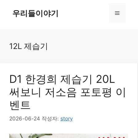
컨
텐
우리들이야기
메
츠
로
뉴
건
너
12L 제습기
뛰
기
D1 한경희 제습기 20L
써보니 저소음 포토평 이
벤트
2026-06-24
작성자:
story