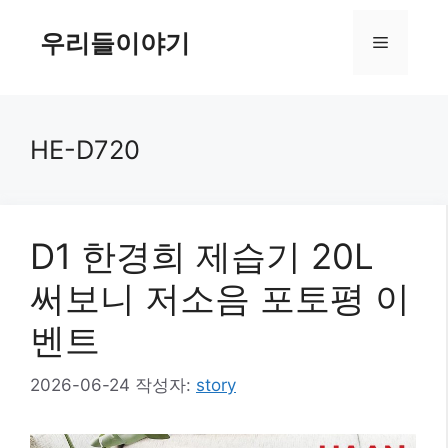
컨
텐
우리들이야기
메
츠
로
뉴
건
너
HE-D720
뛰
기
D1 한경희 제습기 20L
써보니 저소음 포토평 이
벤트
2026-06-24
작성자:
story