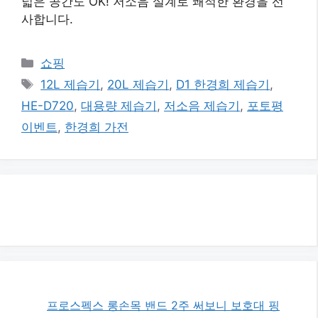
넓은 공간도 OK! 저소음 설계로 쾌적한 환경을 선
사합니다.
카
쇼핑
테
태
12L 제습기
,
20L 제습기
,
D1 한경희 제습기
,
고
그
HE-D720
,
대용량 제습기
,
저소음 제습기
,
포토평
리
이벤트
,
한경희 가전
프로스펙스 롱손목 밴드 2주 써보니 보호대 핑