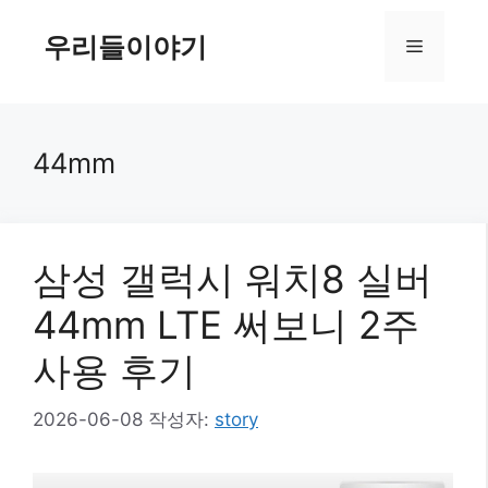
컨
텐
우리들이야기
메
츠
로
뉴
건
너
44mm
뛰
기
삼성 갤럭시 워치8 실버
44mm LTE 써보니 2주
사용 후기
2026-06-08
작성자:
story