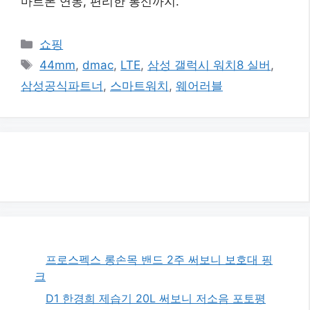
마트폰 연동, 편리한 통신까지.
카
쇼핑
테
태
44mm
,
dmac
,
LTE
,
삼성 갤럭시 워치8 실버
,
고
그
삼성공식파트너
,
스마트워치
,
웨어러블
리
프로스펙스 롱손목 밴드 2주 써보니 보호대 핑
크
D1 한경희 제습기 20L 써보니 저소음 포토평