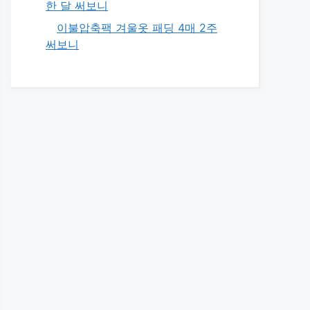
한 달 써보니
이불압축팩 겨울옷 패딩 4매 2주
써보니