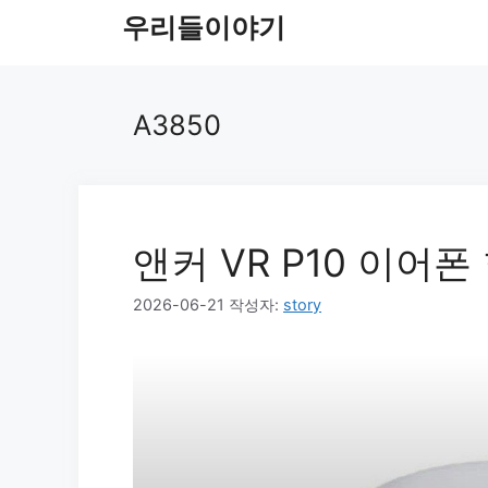
컨
우리들이야기
텐
츠
로
A3850
건
너
뛰
기
앤커 VR P10 이어
2026-06-21
작성자:
story