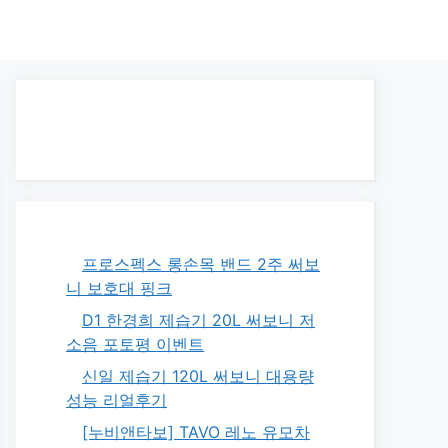
프로스펙스 롱손목 밴드 2주 써보
니 보호대 핑크
D1 한경희 제습기 20L 써보니 저
소음 포토평 이벤트
신일 제습기 120L 써보니 대용량
성능 리얼후기
[누비앤타보] TAVO 레노 유모차