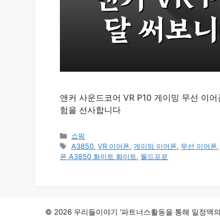
앤커 사운드코어 VR P10 게이밍 무선 이어
험을 선사합니다
카
쇼핑
테
태
A3850
,
VR 이어폰
,
게이밍 이어폰
,
무선 이어폰
고
그
폰 A3850 화이트 화이트
,
월드프로
리
© 2026 우리들이야기 '파트너스활동을 통해 일정액의