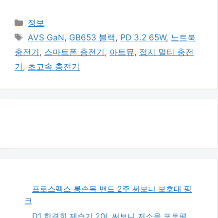
카
정보
테
태
AVS GaN
,
GB653 블랙
,
PD 3.2 65W
,
노트북
고
그
충전기
,
스마트폰 충전기
,
아트뮤
,
접지 멀티 충전
리
기
,
초고속 충전기
프로스펙스 롱손목 밴드 2주 써보니 보호대 핑
크
D1 한경희 제습기 20L 써보니 저소음 포토평