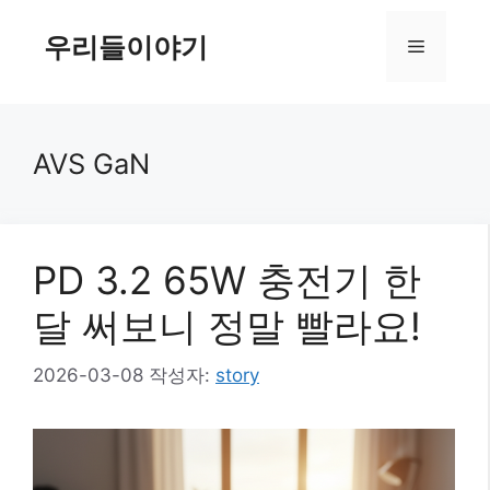
컨
텐
우리들이야기
메
츠
로
뉴
건
너
AVS GaN
뛰
기
PD 3.2 65W 충전기 한
달 써보니 정말 빨라요!
2026-03-08
작성자:
story