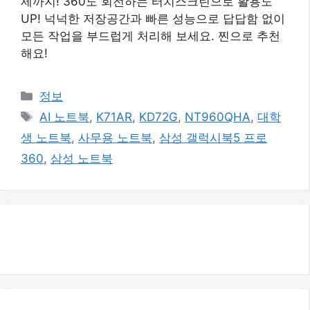
제까지! 360도 회전하는 터치스크린으로 활용도
UP! 넉넉한 저장공간과 빠른 성능으로 답답함 없이
모든 작업을 부드럽게 처리해 보세요. 찐으로 추천
해요!
카
정보
테
태
AI 노트북
,
K71AR
,
KD72G
,
NT960QHA
,
대학
고
그
생 노트북
,
사무용 노트북
,
삼성 갤럭시북5 프로
리
360
,
삼성 노트북