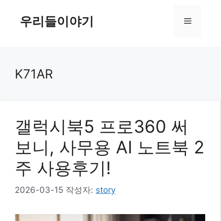
컨
텐
우리들이야기
메
츠
로
뉴
건
너
K71AR
뛰
기
갤럭시북5 프로360 써
보니, 사무용 AI 노트북 2
주 사용후기!
2026-03-15
작성자:
story