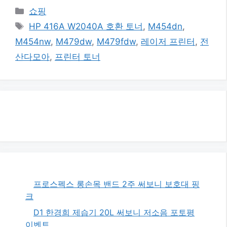
카
쇼핑
테
태
HP 416A W2040A 호환 토너
,
M454dn
,
고
그
M454nw
,
M479dw
,
M479fdw
,
레이저 프린터
,
전
리
산다모아
,
프린터 토너
프로스펙스 롱손목 밴드 2주 써보니 보호대 핑
크
D1 한경희 제습기 20L 써보니 저소음 포토평
이벤트