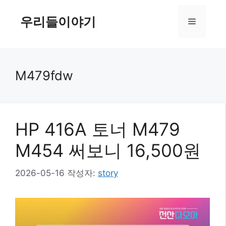
컨
텐
우리들이야기
메
츠
로
뉴
건
너
M479fdw
뛰
기
HP 416A 토너 M479
M454 써보니 16,500원
2026-05-16
작성자:
story