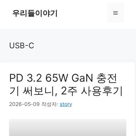
컨
텐
우리들이야기
메
츠
로
뉴
건
너
USB-C
뛰
기
PD 3.2 65W GaN 충전
기 써보니, 2주 사용후기
2026-05-09
작성자:
story