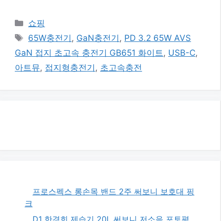
카
쇼핑
테
태
65W충전기
,
GaN충전기
,
PD 3.2 65W AVS
고
그
GaN 접지 초고속 충전기 GB651 화이트
,
USB-C
,
리
아트뮤
,
접지형충전기
,
초고속충전
프로스펙스 롱손목 밴드 2주 써보니 보호대 핑
크
D1 한경희 제습기 20L 써보니 저소음 포토평