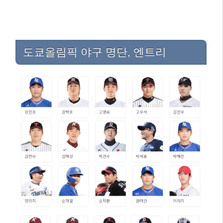
도쿄올림픽 야구 명단, 엔트리