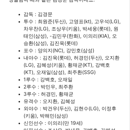
감독 : 김경문
투수 : 최원준(두산), 고영표(kt), 고우석(LG),
차우찬(LG), 조상우(키움), 박세웅(롯데), 원
태인(삼성), -김민우(한화), 이의리(KIA), 오
승환(삼성), 김진욱(롯데)
포수 : 양의지(NC), 강민호(삼성)
내야수 : 김진욱(롯데), 허경민(두산), 오지환
(LG), 김혜성(키움), 황재균(KT), 강백호
(KT), 오재일(삼성), 최주환(SSG)
1루수 : 강백호, 오재일
2루수 : 박민우, 최주환
3루수 : 허경민, 황재균
유격수 : 오지환, 김혜성
​외야수 : 박건우(두산), 김현수(LG), 이정후
(키움), 박해민(삼성)
​신인선수 : 이의리(만 19세)