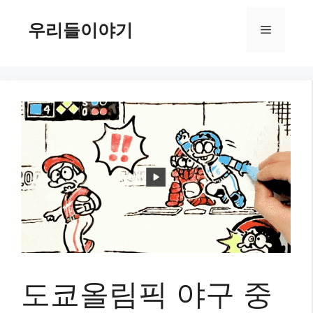
컨
텐
우리들이야기
메
츠
로
뉴
건
너
뛰
기
도쿄올림픽 야구 중